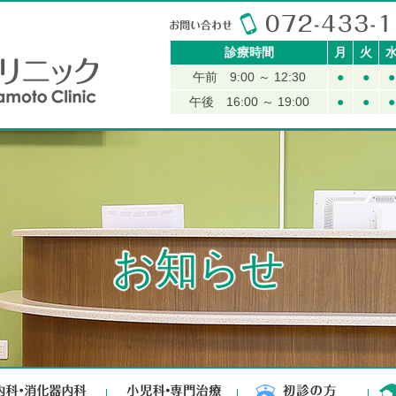
さかもと内科クリニック
診療時間
月
火
午前 9:00 ～ 12:30
●
●
●
午後 16:00 ～ 19:00
●
●
●
お知らせ