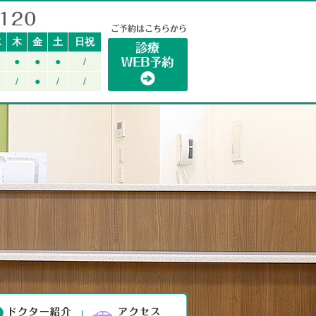
水
木
金
土
日祝
●
●
●
/
/
●
/
/